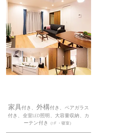
↓↓↓“ママ友の家”はすべてコミコミ価
格↓↓↓
家具
外構
付き、
付き、ペアガラス
付き、全室LED照明、大容量収納、カ
ーテン付き
（1Ｆ・寝室）