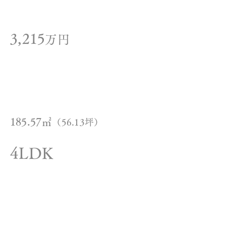
価格
3,215
万円
間取り
土地面積
185.57㎡
（56.13坪）
4LDK
建物面積
アクセ
ス