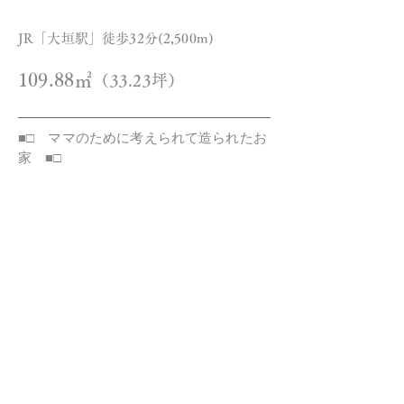
JR「大垣駅」徒歩32分(2,500m)
109.88㎡
（33.23坪）
■□ ママのために考えられて造られたお
家 ■□
☆オシャレな家具付き♪
☆オーダーカーテン付き(1階、寝室)
☆オール電化物件！
コーディネーター家具もご提供♪
照明・外構工事・家具・エアコン2台付き
オール電化物件で火気を扱わないから小
さなお子様が居るご家庭でもあんしん♪