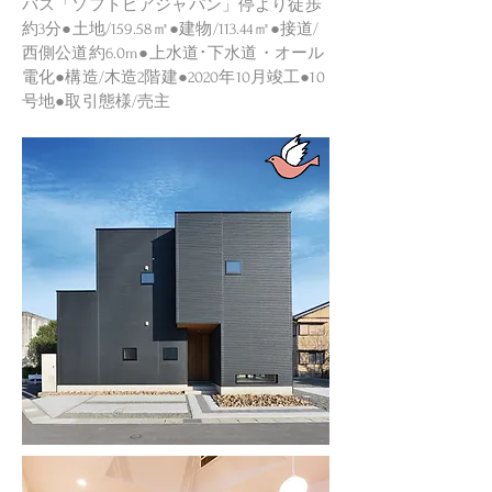
バス「ソフトピアジャパン」停より徒歩
約3分●土地/159.58㎡●建物/113.44㎡●接道/
西側公道約6.0m●上水道･下水道・オール
電化●構造/木造2階建●2020年10月竣工●10
号地●取引態様/売主