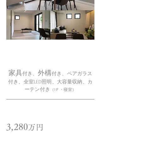
↓↓↓“ママ友の家”はすべてコミコミ価
格↓↓↓
家具
外構
付き、
付き、ペアガラス
付き、全室LED照明、大容量収納、カ
ーテン付き
（1Ｆ・寝室）
価格
3,280
万円