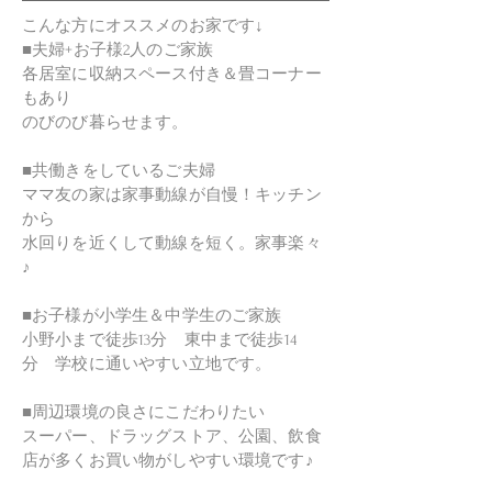
こんな方にオススメのお家です↓
■夫婦+お子様2人のご家族
各居室に収納スペース付き＆畳コーナー
もあり
のびのび暮らせます。
■共働きをしているご夫婦
ママ友の家は家事動線が自慢！キッチン
から
水回りを近くして動線を短く。家事楽々
♪
■お子様が小学生＆中学生のご家族
小野小まで徒歩13分 東中まで徒歩14
分 学校に通いやすい立地です。
■周辺環境の良さにこだわりたい
スーパー、ドラッグストア、公園、飲食
店が多くお買い物がしやすい環境です♪