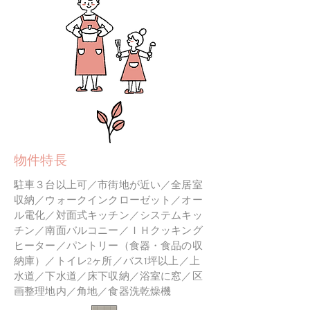
物件特長
駐車３台以上可／市街地が近い／全居室
収納／ウォークインクローゼット／オー
ル電化／対面式キッチン／システムキッ
チン／南面バルコニー／ＩＨクッキング
ヒーター／パントリー（食器・食品の収
納庫）／トイレ2ヶ所／バス1坪以上／上
水道／下水道／床下収納／浴室に窓／区
画整理地内／角地／食器洗乾燥機