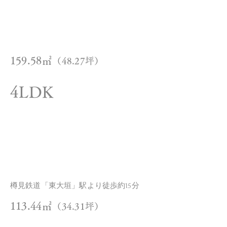
間取り
土地面積
159.58㎡
（48.27坪）
4LDK
建物面積
アクセ
ス
樽見鉄道「東大垣」駅より徒歩約15分
113.44㎡
（34.31坪）