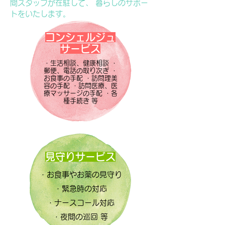
間スタッフが在駐して、 暮らしのサポー
トをいたします。
コンシェルジュ
サービス
・生活相談、健康相談 ・
郵便、電話の取り次ぎ ・
お食事の手配 ・訪問理美
容の手配 ・訪問医療、医
療マッサージの手配 ・各
種手続き 等
見守りサービス
・お食事やお薬の見守り
・緊急時の対応
・ナースコール対応
・夜間の巡回 等