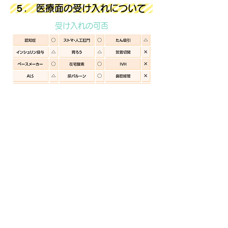
５. 医療面の受け入れについて
受け入れの可否
入居のご案内
１.
敷 金 0円
２.
月額住居費 101,200円
（税
込）
※内訳：生活支援費と食費には消