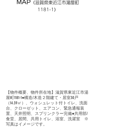
MAP
（
滋賀県東近江市湯屋町
1181-1
）
【物件概要、物件所在地】滋賀県東近江市湯
屋町1181-1●構造/木造２階建て・居室30戸
（14.39㎡）、ウォシュレット付トイレ、洗面
台、クローゼット、エアコン、緊急通報装
置、天井照明、スプリンクラー完備●共用部/
食堂、居間、共用トイレ、浴室、洗濯室 ※
写真はイメージです。